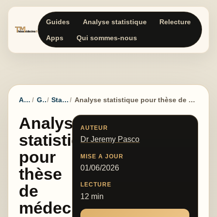
Guides
Analyse statistique
Relecture
Apps
Qui sommes-nous
Accueil
Guides
Statistiques
Analyse statistique pour thèse de médecine : données, tests et résultats
Analyse
AUTEUR
statistique
Dr Jeremy Pasco
pour
MISE A JOUR
01/06/2026
thèse
LECTURE
de
12 min
médecine