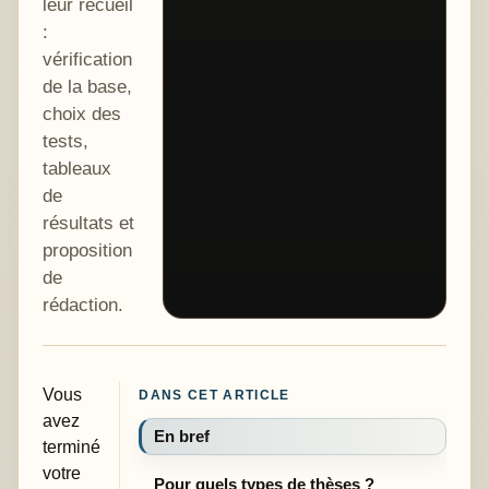
leur recueil
:
vérification
de la base,
choix des
tests,
tableaux
de
résultats et
proposition
de
rédaction.
Vous
DANS CET ARTICLE
avez
En bref
terminé
votre
Pour quels types de thèses ?