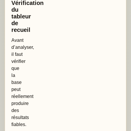
Vérification
du
tableur
de
recueil
Avant
d’analyser,
il faut
vérifier
que
la
base
peut
réellement
produire
des
résultats
fiables.