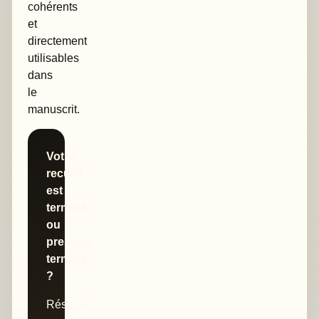
cohérents
et
directement
utilisables
dans
le
manuscrit.
Votre
recueil
est
terminé
ou
presque
terminé
?
Réservez