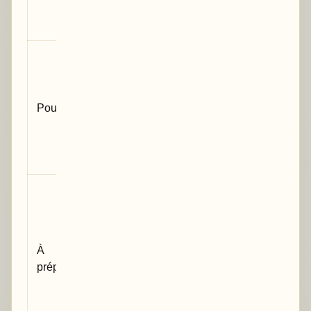
résultats, 1
correction
Interne,
étudiant en
médecine ou
Pour qui
médecin avec
recueil
terminé ou
quasi terminé
Tableur
anonymisé,
protocole ou
résumé de
À
méthode,
préparer
objectif
principal,
variables