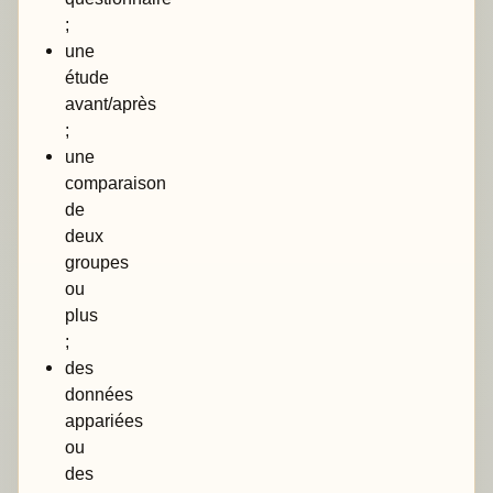
;
une
étude
avant/après
;
une
comparaison
de
deux
groupes
ou
plus
;
des
données
appariées
ou
des