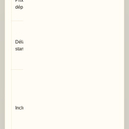
départ
analyse
standard
72 h après
validation des
Délai
données
standard
exploitables
et du
périmètre
Vérification
du fichier,
choix des
tests,
analyses,
Inclus
tableaux,
proposition de
rédaction des