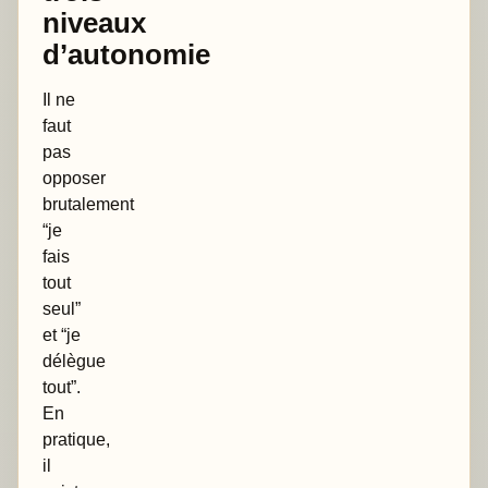
niveaux
d’autonomie
Il ne
faut
pas
opposer
brutalement
“je
fais
tout
seul”
et “je
délègue
tout”.
En
pratique,
il