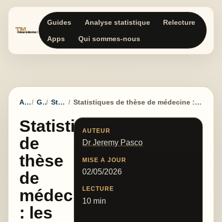
Guides
Analyse statistique
Relecture
Apps
Qui sommes-nous
Accueil
Guides
Statistiques
Statistiques de thèse de médecine : les faire soi-même ou demander de l’aide ?
Statistiques
AUTEUR
de
Dr Jeremy Pasco
thèse
MISE A JOUR
02/05/2026
de
LECTURE
médecine
10 min
: les