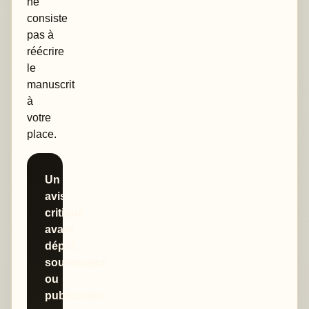
ne
consiste
pas à
réécrire
le
manuscrit
à
votre
place.
Un
avis
critique
avant
dépôt,
soutenance
ou
publication