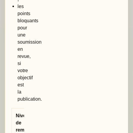
les
points
bloquants
pour
une
soumission
en
revue,
si
votre
objectif
est
la
publication.
Niveau
Ce que cela
de
signifie
remarque