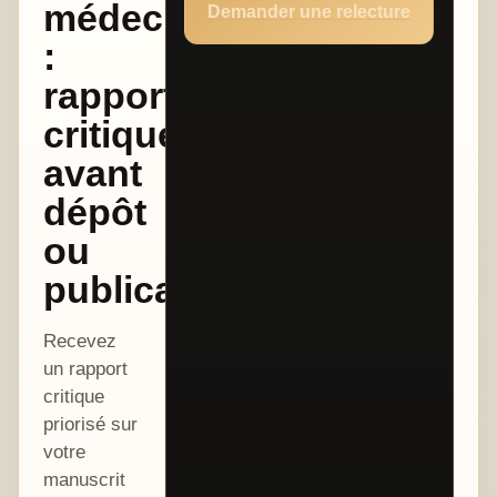
médecine
Demander une relecture
:
rapport
critique
avant
dépôt
ou
publication
Recevez
un rapport
critique
priorisé sur
votre
manuscrit