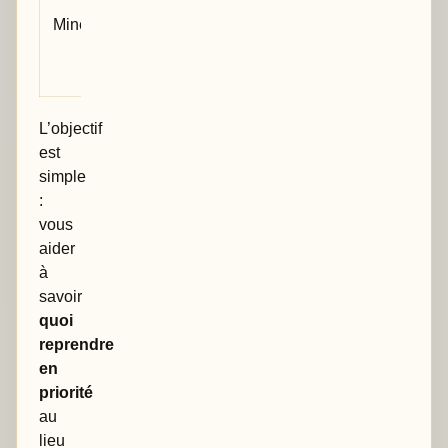
présentation
Mineur
ou détail
utile mais
non critique
L’objectif
est
simple
:
vous
aider
à
savoir
quoi
reprendre
en
priorité
au
lieu