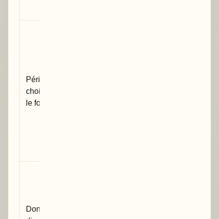
indistincte.
La critique
s’adapte à
votre marge
de
Périmètre
manœuvre :
choisi dans
dépôt
le formulaire
imminent,
brouillon
avancé ou
objectif
publication.
Les
documents
envoyés à
Données
These-