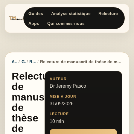
Guides
Analyse statistique
Relecture
Apps
Qui sommes-nous
Accueil
Guides
Rédaction
Relecture de manuscrit de thèse de médecine : rapport critique avant dépôt ou publication
Relecture
AUTEUR
de
Dr Jeremy Pasco
manuscrit
MISE A JOUR
31/05/2026
de
LECTURE
thèse
10 min
de