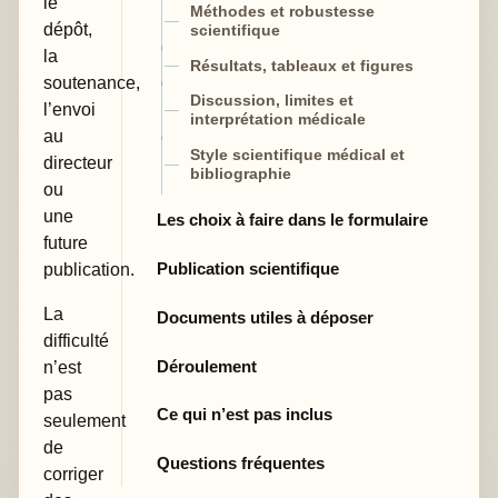
le
Méthodes et robustesse
dépôt,
scientifique
la
Résultats, tableaux et figures
soutenance,
Discussion, limites et
l’envoi
interprétation médicale
au
Style scientifique médical et
directeur
bibliographie
ou
une
Les choix à faire dans le formulaire
future
Publication scientifique
publication.
La
Documents utiles à déposer
difficulté
Déroulement
n’est
pas
Ce qui n’est pas inclus
seulement
de
Questions fréquentes
corriger