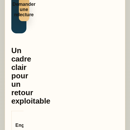
Demander
une
relecture
Un
cadre
clair
pour
un
retour
exploitable
Ce que cela
Engagement
change