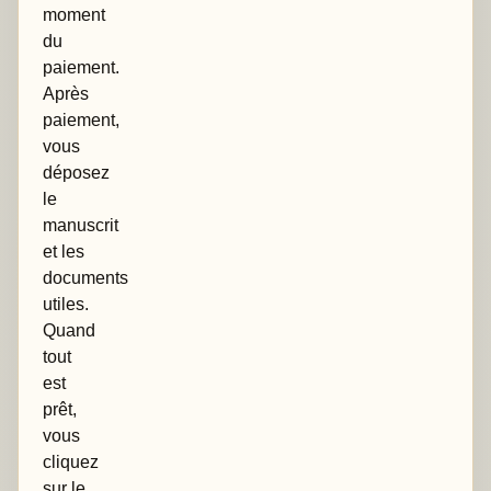
moment
du
paiement.
Après
paiement,
vous
déposez
le
manuscrit
et les
documents
utiles.
Quand
tout
est
prêt,
vous
cliquez
sur le