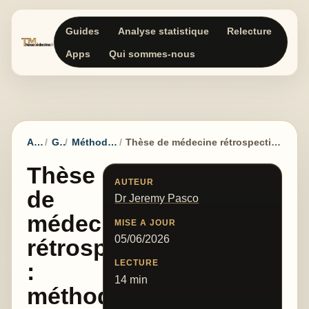
Guides
Analyse statistique
Relecture
Apps
Qui sommes-nous
Accueil
Guides
Méthode et protocole
Thèse de médecine rétrospective : méthode, CNIL, recueil et limites
Thèse
AUTEUR
de
Dr Jeremy Pasco
médecine
MISE A JOUR
05/06/2026
rétrospective
LECTURE
:
14 min
méthode,