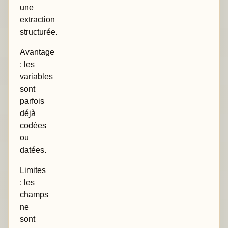
une
extraction
structurée.
Avantage
: les
variables
sont
parfois
déjà
codées
ou
datées.
Limites
: les
champs
ne
sont