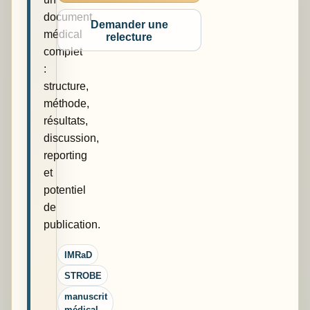
document
Demander une
médical
relecture
complet
:
structure,
méthode,
résultats,
discussion,
reporting
et
potentiel
de
publication.
IMRaD
STROBE
manuscrit
médical