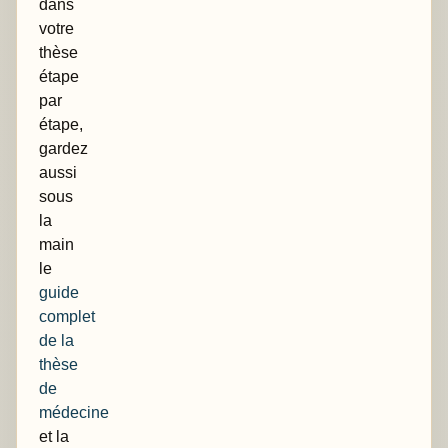
dans
votre
thèse
étape
par
étape,
gardez
aussi
sous
la
main
le
guide
complet
de la
thèse
de
médecine
et la