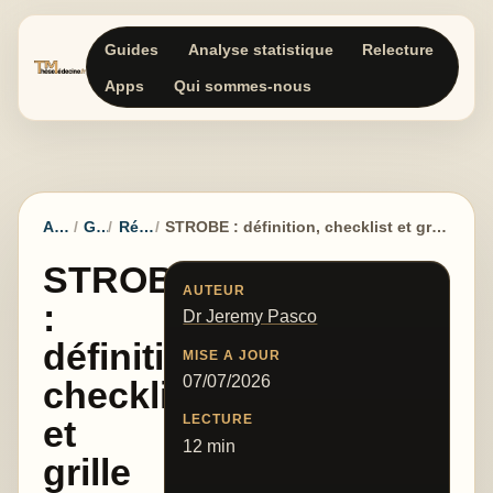
Guides
Analyse statistique
Relecture
Apps
Qui sommes-nous
Accueil
Guides
Rédaction
STROBE : définition, checklist et grille pour une étude observationnelle
STROBE
AUTEUR
:
Dr Jeremy Pasco
définition,
MISE A JOUR
07/07/2026
checklist
LECTURE
et
12 min
grille