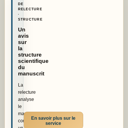
DE
RELECTURE
·
STRUCTURE
Un
avis
sur
la
structure
scientifique
du
manuscrit
La
relecture
analyse
le
manuscrit
En savoir plus sur le
comme
service
un