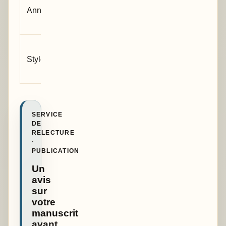
Annexes
Nombreuses
seulement si
utiles
Manuscrit
Document
Style
pour lecteurs
universitaire
et reviewers
SERVICE
DE
RELECTURE
·
PUBLICATION
Un
avis
sur
votre
manuscrit
avant