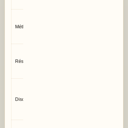
la lacune
Très
Suffisantes
détaillées,
pour
Méthodes
parfois
comprendre
administratives
et reproduire
Résultats
Tous les
nécessaires
Résultats
résultats utiles
au message
au manuscrit
principal
Discussion
Large, parfois
centrée sur
Discussion
très
les résultats
contextualisée
et la
littérature
Suppléments