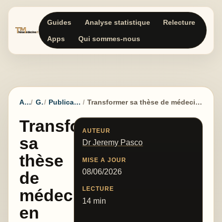
Guides
Analyse statistique
Relecture
Apps
Qui sommes-nous
Accueil
Guides
Publication scientifique
Transformer sa thèse de médecine en article scientifique : méthode et étapes
Transformer
AUTEUR
sa
Dr Jeremy Pasco
thèse
MISE A JOUR
08/06/2026
de
LECTURE
médecine
14 min
en