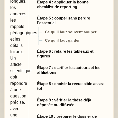
longues,
Étape 4 : appliquer la bonne
checklist de reporting
les
annexes,
Étape 5 : couper sans perdre
les
l’essentiel
rappels
Ce qu’il faut souvent couper
pédagogiques
et les
Ce qu’il faut garder
détails
Étape 6 : refaire les tableaux et
locaux.
figures
Un
article
Étape 7 : clarifier les auteurs et les
scientifique
affiliations
doit
répondre
Étape 8 : choisir la revue cible assez
tôt
à une
question
Étape 9 : vérifier la thèse déjà
précise,
déposée ou diffusée
avec
une
Étape 10 : préparer le dossier de