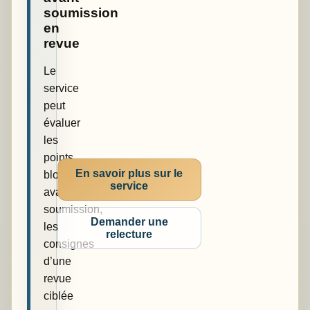
soumission
en
revue
Le
service
peut
évaluer
les
points
En savoir plus sur le
bloquants
service
avant
soumission,
Demander une
les
relecture
consignes
d’une
revue
ciblée