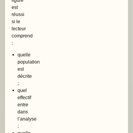
figure
est
réussi
si le
lecteur
comprend
:
quelle
population
est
décrite
;
quel
effectif
entre
dans
l’analyse
;