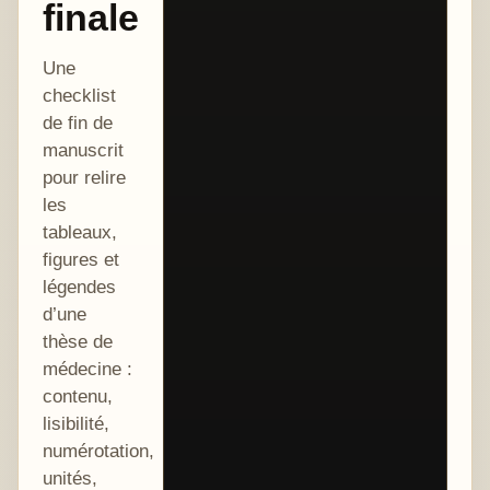
finale
Une
checklist
de fin de
manuscrit
pour relire
les
tableaux,
figures et
légendes
d’une
thèse de
médecine :
contenu,
lisibilité,
numérotation,
unités,