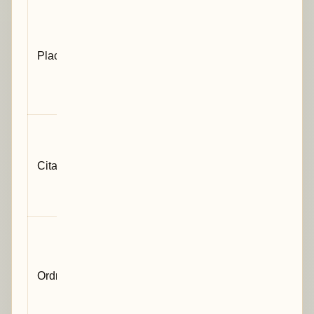
L’élément
apparaît-il près
du passage
Placement
qui l’utilise, ou
est-il bien
annoncé ?
Le texte
renvoie-t-il
Citation
explicitement
au tableau ou
à la figure ?
La
numérotation
suit-elle l’ordre
Ordre
d’apparition
dans le