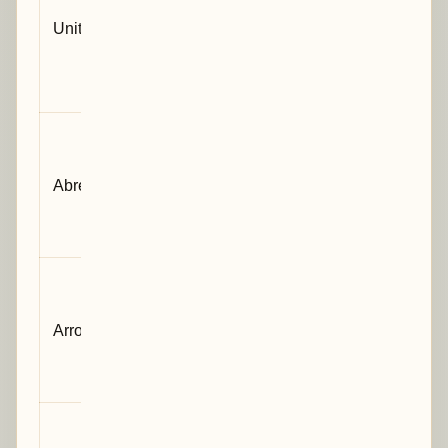
indiquées
Unités
dans les
colonnes, axes
ou notes ?
Toutes les
abréviations
Abréviations
non évidentes
sont-elles
expliquées ?
Les décimales
sont-elles
Arrondis
cohérentes
d’un tableau à
l’autre ?
Les chiffres