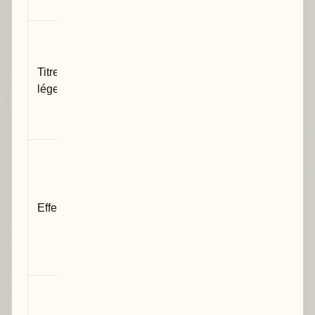
manuscrit ?
Peut-on
comprendre le
Titre ou
contenu sans
légende
revenir trois
pages en
arrière ?
Les nombres
absolus sont-
ils visibles,
Effectifs
pas seulement
les
pourcentages
?
Les unités
sont-elles