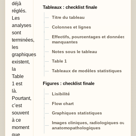
déjà
Tableaux : checklist finale
réglés.
Les
Titre du tableau
analyses
Colonnes et lignes
sont
Effectifs, pourcentages et données
terminées,
manquantes
les
Notes sous le tableau
graphiques
existent,
Table 1
la
Tableaux de modèles statistiques
Table
1 est
Figures : checklist finale
là.
Lisibilité
Pourtant,
Flow chart
c’est
souvent
Graphiques statistiques
à ce
Images cliniques, radiologiques ou
moment
anatomopathologiques
que