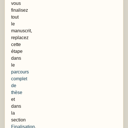
vous
finalisez
tout
le
manuscrit,
replacez
cette
étape
dans
le
parcours
complet
de
thèse
et
dans
la
section
Finalisation
.