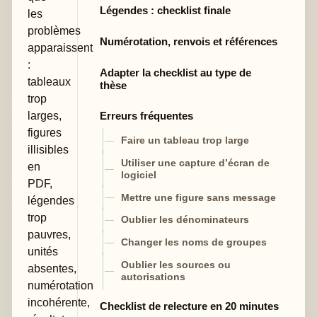
Légendes : checklist finale
les
problèmes
Numérotation, renvois et références
apparaissent
:
Adapter la checklist au type de
tableaux
thèse
trop
larges,
Erreurs fréquentes
figures
Faire un tableau trop large
illisibles
Utiliser une capture d’écran de
en
logiciel
PDF,
Mettre une figure sans message
légendes
trop
Oublier les dénominateurs
pauvres,
Changer les noms de groupes
unités
Oublier les sources ou
absentes,
autorisations
numérotation
incohérente,
Checklist de relecture en 20 minutes