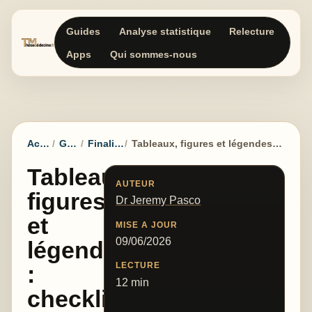
Guides
Analyse statistique
Relecture
Apps
Qui sommes-nous
Accueil
Guides
Finalisation
Tableaux, figures et légendes : checklist finale
Tableaux,
AUTEUR
figures
Dr Jeremy Pasco
et
MISE A JOUR
09/06/2026
légendes
LECTURE
:
12 min
checklist