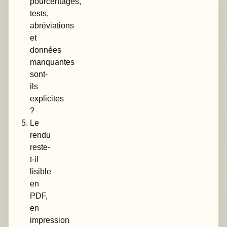
pourcentages,
tests,
abréviations
et
données
manquantes
sont-
ils
explicites
?
Le
rendu
reste-
t-il
lisible
en
PDF,
en
impression