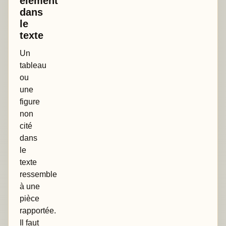
élément
dans
le
texte
Un
tableau
ou
une
figure
non
cité
dans
le
texte
ressemble
à une
pièce
rapportée.
Il faut