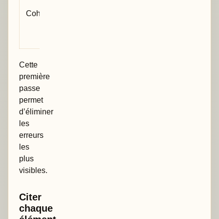
correspondent-
Cohérence
ils au texte et
aux autres
tableaux ?
Cette
première
passe
permet
d’éliminer
les
erreurs
les
plus
visibles.
Citer
chaque