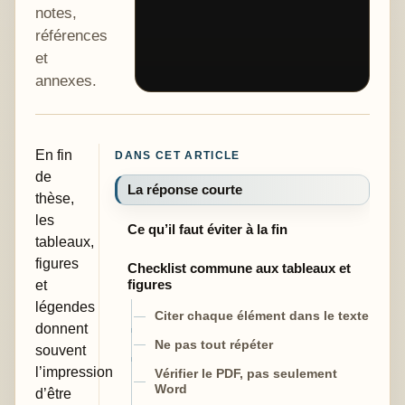
notes,
références
et
annexes.
En fin
DANS CET ARTICLE
de
La réponse courte
thèse,
les
Ce qu’il faut éviter à la fin
tableaux,
figures
Checklist commune aux tableaux et
et
figures
légendes
Citer chaque élément dans le texte
donnent
Ne pas tout répéter
souvent
l’impression
Vérifier le PDF, pas seulement
Word
d’être