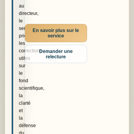
au
directeur,
le
service
En savoir plus sur le
service
priorise
les
corrections
Demander une
relecture
utiles
sur
le
fond
scientifique,
la
clarté
et
la
défense
du