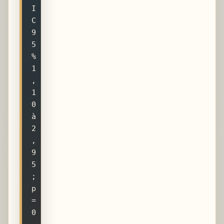
I
C
9
5 
% 
1
,
1
0 
à 
2
,
9
5 
; 
p 
= 
0