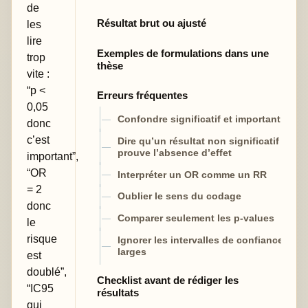
de
Résultat brut ou ajusté
les
lire
Exemples de formulations dans une
trop
thèse
vite :
“p <
Erreurs fréquentes
0,05
Confondre significatif et important
donc
c’est
Dire qu’un résultat non significatif
prouve l’absence d’effet
important”,
“OR
Interpréter un OR comme un RR
= 2
Oublier le sens du codage
donc
Comparer seulement les p-values
le
risque
Ignorer les intervalles de confiance
larges
est
doublé”,
Checklist avant de rédiger les
“IC95
résultats
qui