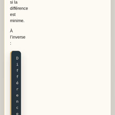
si la
différence
est
minime.
À
l’inverse
:
D
i
f
f
é
r
e
n
c
e 