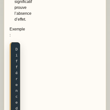
significatif
prouve
l’absence
d’effet.
Exemple
:
D
i
f
f
é
r
e
n
c
e 
d