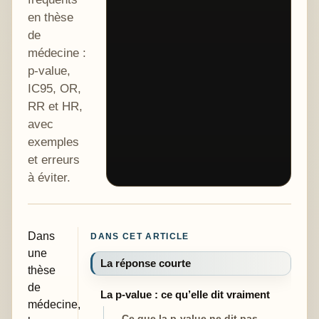
en thèse
de
médecine :
p-value,
IC95, OR,
RR et HR,
avec
exemples
et erreurs
à éviter.
Dans
DANS CET ARTICLE
une
La réponse courte
thèse
de
La p-value : ce qu’elle dit vraiment
médecine,
Ce que la p-value ne dit pas