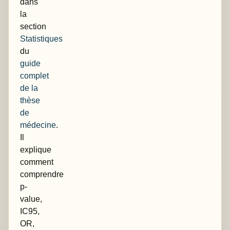
dans
la
section
Statistiques
du
guide
complet
de la
thèse
de
médecine
.
Il
explique
comment
comprendre
p-
value,
IC95,
OR,