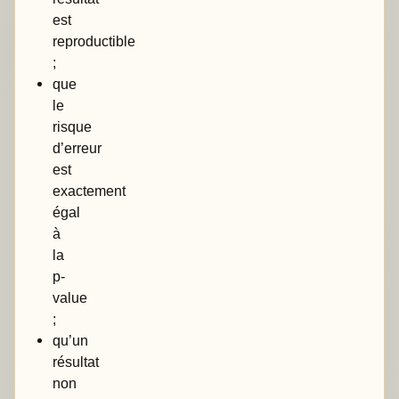
est
reproductible
;
que
le
risque
d’erreur
est
exactement
égal
à
la
p-
value
;
qu’un
résultat
non