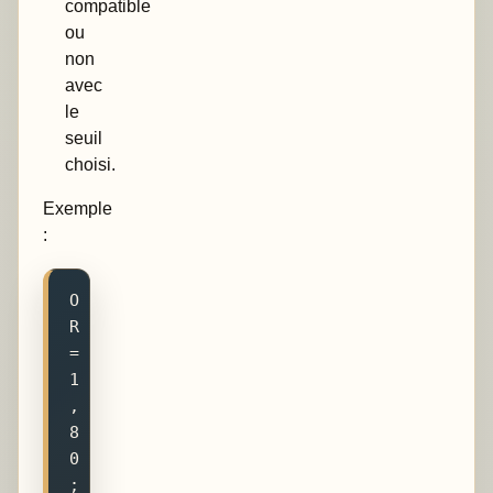
compatible
ou
non
avec
le
seuil
choisi.
Exemple
:
O
R 
= 
1
,
8
0 
; 