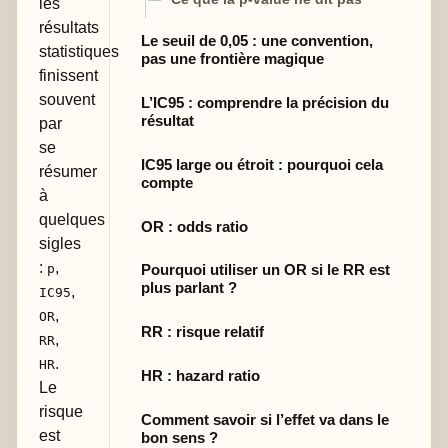
les
résultats
Le seuil de 0,05 : une convention,
statistiques
pas une frontière magique
finissent
souvent
L’IC95 : comprendre la précision du
résultat
par
se
IC95 large ou étroit : pourquoi cela
résumer
compte
à
quelques
OR : odds ratio
sigles
:
,
p
Pourquoi utiliser un OR si le RR est
plus parlant ?
,
IC95
,
OR
RR : risque relatif
,
RR
.
HR
HR : hazard ratio
Le
risque
Comment savoir si l’effet va dans le
est
bon sens ?