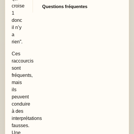
croise
Questions fréquentes
1
donc
il n’y
a
rien”.
Ces
raccourcis
sont
fréquents,
mais
ils
peuvent
conduire
à des
interprétations
fausses.
Une