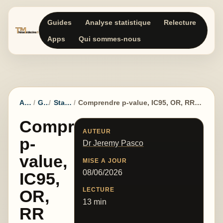
Guides
Analyse statistique
Relecture
Apps
Qui sommes-nous
Accueil
Guides
Statistiques
Comprendre p-value, IC95, OR, RR et HR dans une thèse de médecine
Comprendre
AUTEUR
p-
Dr Jeremy Pasco
value,
MISE A JOUR
08/06/2026
IC95,
LECTURE
OR,
13 min
RR