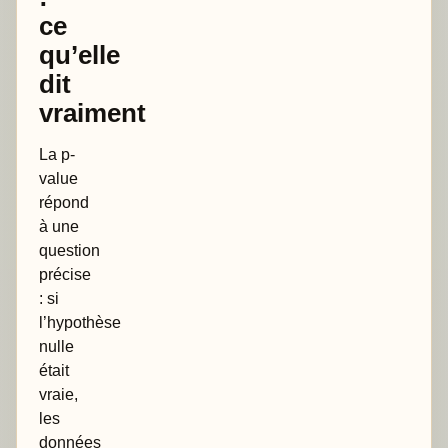
ce
qu’elle
dit
vraiment
La p-
value
répond
à une
question
précise
: si
l’hypothèse
nulle
était
vraie,
les
données