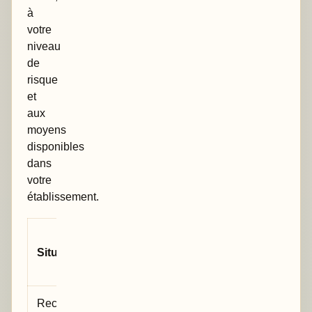
à
votre
niveau
de
risque
et
aux
moyens
disponibles
dans
votre
établissement.
Outil
Point de
Situation
souvent
vigilance
adapté
Recueil
Codage,