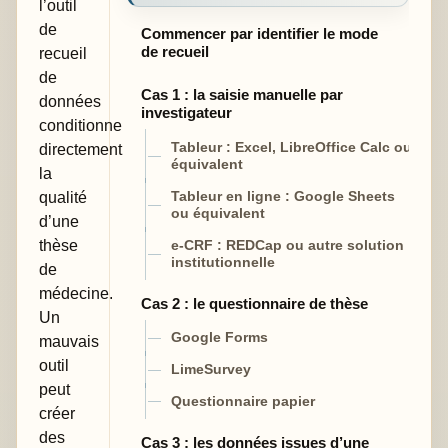
l’outil
de
Commencer par identifier le mode
de recueil
recueil
de
Cas 1 : la saisie manuelle par
données
investigateur
conditionne
directement
Tableur : Excel, LibreOffice Calc ou
équivalent
la
qualité
Tableur en ligne : Google Sheets
ou équivalent
d’une
thèse
e-CRF : REDCap ou autre solution
institutionnelle
de
médecine.
Cas 2 : le questionnaire de thèse
Un
Google Forms
mauvais
outil
LimeSurvey
peut
Questionnaire papier
créer
des
Cas 3 : les données issues d’une