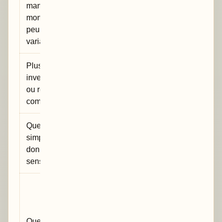
manuel simple,
Tableur
formats,
monocentrique,
préparé avec
erreurs de
peu de
rigueur
saisie
variables
Plusieurs
e-CRF, c’est-
Accès
investigateurs
à-dire cahier
institutionnel,
ou recueil
d’observation
paramétrage
complexe
électronique
initial
Questionnaire
Formulaire
Doublons,
simple sans
en ligne
relances,
donnée
validé
anonymat
sensible
localement
réel
RGPD, c’est-
à-dire
règlement
Questionnaire
Outil
général sur la