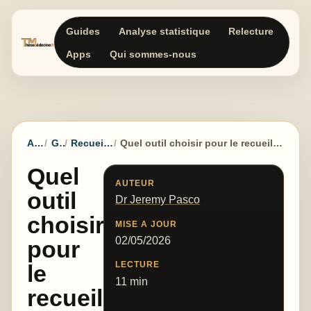
Guides
Analyse statistique
Relecture
Apps
Qui sommes-nous
Accueil
Guides
Recueil de données
Quel outil choisir pour le recueil de données d’une thèse de médecine ?
Quel
AUTEUR
outil
Dr Jeremy Pasco
choisir
MISE A JOUR
02/05/2026
pour
LECTURE
le
11 min
recueil