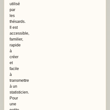
utilisé
par
les
thésards.
Il est
accessible,
familier,
rapide
à
créer
et
facile
à
transmettre
à un
statisticien.
Pour
une
petite