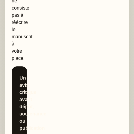
ne
consiste
pas à
réécrire
le
manuscrit
à
votre
place.
Un
avis
critique
avant
dépôt,
soutenance
ou
publication