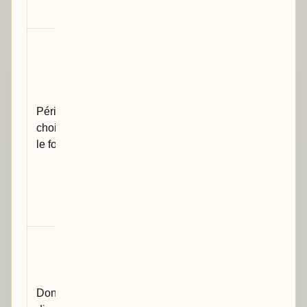
indistincte.
La critique
s’adapte à
votre marge
de
Périmètre
manœuvre :
choisi dans
dépôt
le formulaire
imminent,
brouillon
avancé ou
objectif
publication.
Les
documents
envoyés à
Données
These-