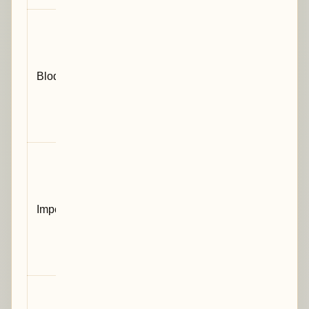
Point qui
peut rendre
le manuscrit
Bloquant
difficile à
défendre ou
à
comprendre
Point à
corriger
pour
Important
améliorer la
solidité
scientifique
et la lisibilité
Formulation,