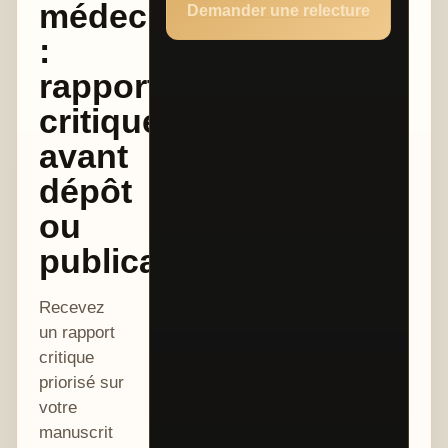
médecine
Demander une relecture
:
rapport
critique
avant
dépôt
ou
publication
Recevez
un rapport
critique
priorisé sur
votre
manuscrit