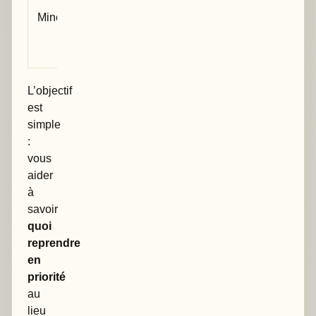
présentation
Mineur
ou détail
utile mais
non critique
L’objectif
est
simple
:
vous
aider
à
savoir
quoi
reprendre
en
priorité
au
lieu