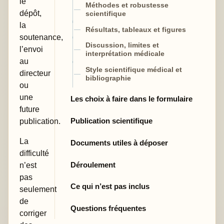
le
Méthodes et robustesse
dépôt,
scientifique
la
Résultats, tableaux et figures
soutenance,
Discussion, limites et
l’envoi
interprétation médicale
au
Style scientifique médical et
directeur
bibliographie
ou
une
Les choix à faire dans le formulaire
future
Publication scientifique
publication.
La
Documents utiles à déposer
difficulté
Déroulement
n’est
pas
Ce qui n’est pas inclus
seulement
de
Questions fréquentes
corriger