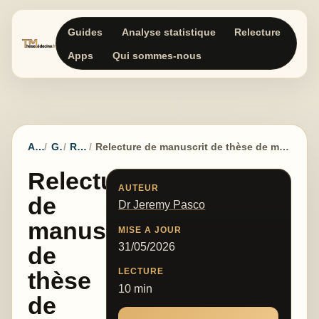
Guides
Analyse statistique
Relecture
Apps
Qui sommes-nous
Accueil
Guides
Rédaction
Relecture de manuscrit de thèse de médecine : rapport critique avant dépôt ou publication
Relecture
AUTEUR
de
Dr Jeremy Pasco
manuscrit
MISE A JOUR
31/05/2026
de
LECTURE
thèse
10 min
de