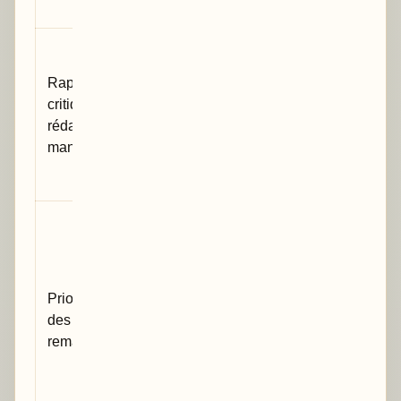
pour vous
Vous gardez
la main sur
Rapport
les
critique, pas
modifications
rédaction du
et restez
manuscrit
auteur de
votre travail.
Vous
distinguez
les points
bloquants,
Priorisation
importants et
des
mineurs au
remarques
lieu d’avoir
une liste de
corrections