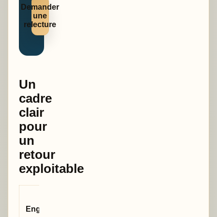
Demander
une
relecture
Un
cadre
clair
pour
un
retour
exploitable
Ce que cela
Engagement
change