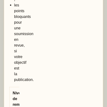
les
points
bloquants
pour
une
soumission
en
revue,
si
votre
objectif
est
la
publication.
Niveau
Ce que cela
de
signifie
remarque