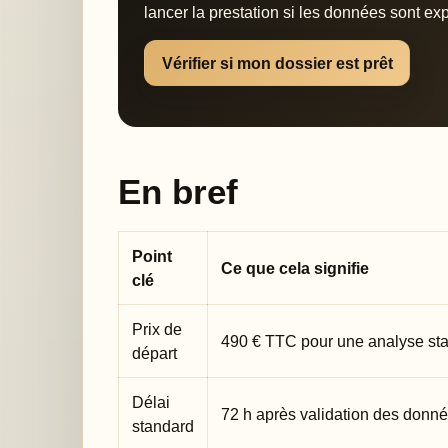
lancer la prestation si les données sont exp
Vérifier si mon dossier est prêt
En bref
Point
Ce que cela signifie
clé
Prix de
490 € TTC pour une analyse st
départ
Délai
72 h après validation des donné
standard