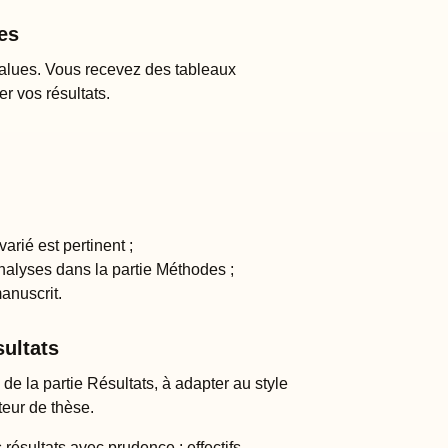
les
-values. Vous recevez des tableaux
er vos résultats.
arié est pertinent ;
nalyses dans la partie Méthodes ;
manuscrit.
sultats
 de la partie Résultats, à adapter au style
teur de thèse.
 résultats avec prudence : effectifs,