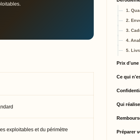
loitables.
1. Qua
2. Env
3. Cadr
4. Ana
5. Liv
Prix d’une
Ce qui n’e
Confidenti
Qui réalise
andard
Rembourse
es exploitables et du périmètre
Préparer 