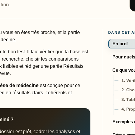
tion.
vous en êtes très proche, et la partie
DANS CET A
édecine.
En bref
e bon test. Il faut vérifier que la base est
Pour quels
de recherche, choisir les comparaisons
x lisibles et rédiger une partie Résultats
Ce que vo
revue.
1. Véri
thèse de médecine
est conçue pour ce
2. Cho
l en résultats clairs, cohérents et
3. Tab
4. Pro
miné ?
Exemples d
ossier est prêt, cadrer les analyses et
Déroulemen